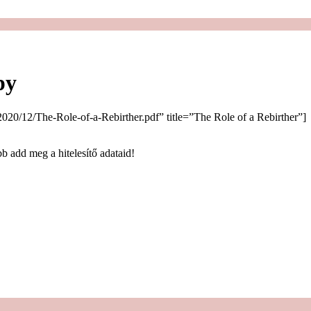
py
020/12/The-Role-of-a-Rebirther.pdf” title=”The Role of a Rebirther”]
b add meg a hitelesítő adataid!